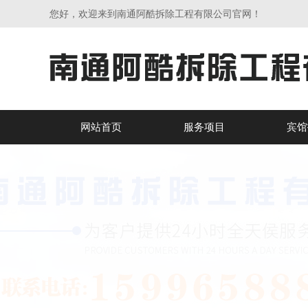
您好，欢迎来到南通阿酷拆除工程有限公司官网！
网站首页
服务项目
宾馆