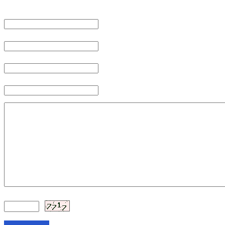
：
：
：
：
：
：