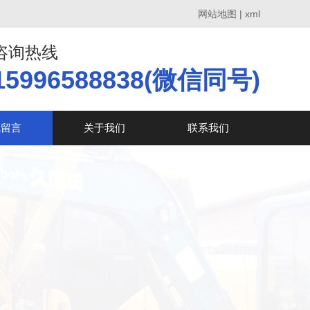
网站地图
|
xml
咨询热线
15996588838(微信同号)
线留言
关于我们
联系我们