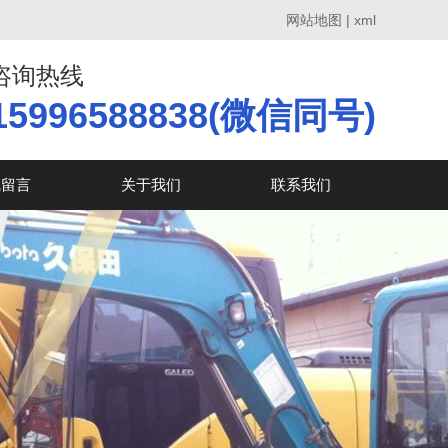
网站地图
|
xml
咨询热线
15996588838(微信同号)
线留言
关于我们
联系我们