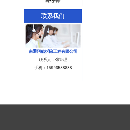
物资回收
联系我们
南通阿酷拆除工程有限公司
联系人：张经理
手机：15996588838