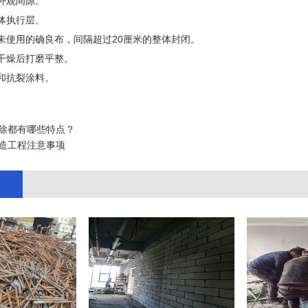
闭外观间隙。
墙体执行层。
前未使用的确良布，间隔超过20厘米的整体封闭。
，干燥后打磨平整。
漆和抗裂涂料。
除都有哪些特点？
造工程注意事项