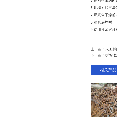
5.用网格带封
6.用墙衬找平
7.层完全干燥
8.第贰层墙衬
9.使用许多底
上一篇：
人工拆
下一篇：
拆除改
相关产品