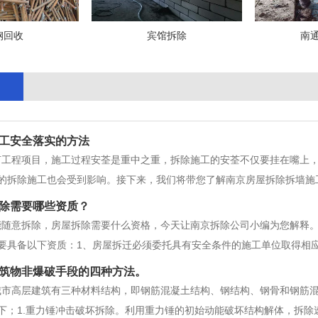
钢回收
宾馆拆除
南
工安全落实的方法
何工程项目，施工过程安荃是重中之重，拆除施工的安荃不仅要挂在嘴上
的拆除施工也会受到影响。接下来，我们将带您了解南京房屋拆除拆墙施
各部分的安荃工作落实到各负责人身上。针对现场拆除作业种类繁多，对
除需要哪些资质？
工作.保护、堆放、管理和维护半
能随意拆除，房屋拆除需要什么资格，今天让南京拆除公司小编为您解释
要具备以下资质：1、房屋拆迁必须委托具有安全条件的施工单位取得相
可实施。2、房屋拆迁委托单位应当向被拆迁房屋和地下管道提供有关图
筑物非爆破手段的四种方法。
安全技术措施。3、施工过程中
城市高层建筑有三种材料结构，即钢筋混凝土结构、钢结构、钢骨和钢筋
下；1.重力锤冲击破坏拆除。利用重力锤的初始动能破坏结构解体，拆除