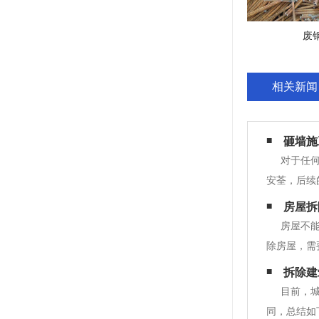
废
相关新闻
砸墙施
对于任
安荃，后续
责任制，将
房屋拆
做好原材料
房屋不
除房屋，需
门备案后方
拆除建
制定相应的
目前，
同，总结如